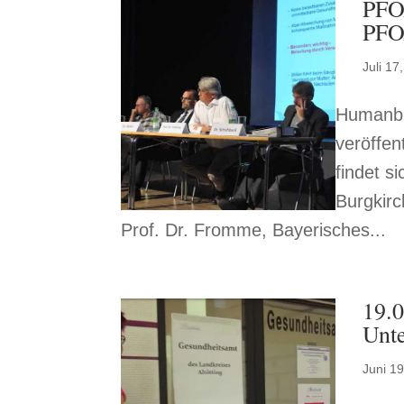
PFO
PFOA
Juli 17
Humanbl
veröffen
findet 
Burgkirc
Prof. Dr. Fromme, Bayerisches...
19.0
Unt
Juni 1