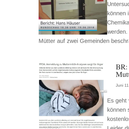
Untersuc
können i
Chemikal
werden. 
Mütter auf zwei Gemeinden beschrän
BR:
Mutt
Juni 11
Es geht 
können s
kostenl
Leider d