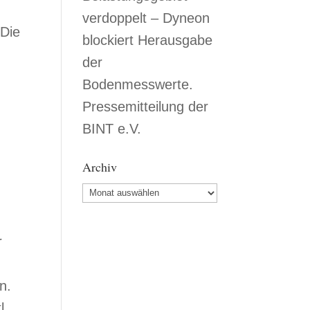
verdoppelt – Dyneon
 Die
blockiert Herausgabe
der
Bodenmesswerte.
Pressemitteilung der
BINT e.V.
Archiv
Archiv
r
n.
l