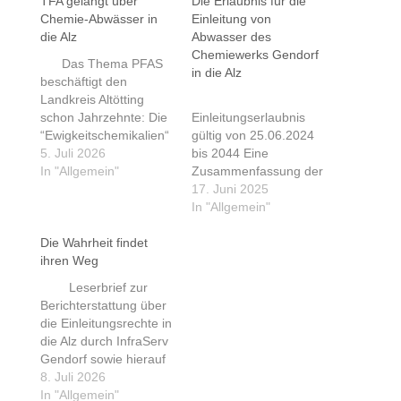
TFA gelangt über
Die Erlaubnis für die
Chemie-Abwässer in
Einleitung von
die Alz
Abwasser des
Chemiewerks Gendorf
Das Thema PFAS
in die Alz
beschäftigt den
Landkreis Altötting
schon Jahrzehnte: Die
Einleitungserlaubnis
“Ewigkeitschemikalien“
gültig von 25.06.2024
aus der chemischen
5. Juli 2026
bis 2044 Eine
Industrie, die zum Teil
In "Allgemein"
Zusammenfassung der
als
BINT 1. Rahmen und
17. Juni 2025
gesundheitsschädlich
Hintergrund
In "Allgemein"
eingestuft sind,
Antragsteller: InfraServ
müssen mittels
Die Wahrheit findet
beantragt die Erlaubnis
Aktivkohlefilter aus
ihren Weg
für das Abwasser im
einigen
Werk Gendorf.
Leserbrief zur
Trinkwasserbrunnen
Genehmigungsbehörd
Berichterstattung über
gefiltert werden,
e: Landratsamt
die Einleitungsrechte in
schränken wegen des
Altötting
die Alz durch InfraServ
kontaminierten
Genehmigungszeitrau
Gendorf sowie hierauf
Erdreichs die
m: Die Erlaubnis wurde
bezogene Leserbriefe
8. Juli 2026
Bautätigkeit ein. Nun
am 25.06.2024 erteilt
bzw. Stellungnahmen:
In "Allgemein"