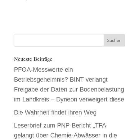
rückt eine weitere
und ist bis 2044 gültig.
Als Bürgerinitiative
Chemikalie aus der
BINT: Die
Netzwerk Trinkwasser
Stoffgruppe der…
Bürgerinitiative
(BINT e.V.)
Netzwerk Trinkwasser
distanzieren wir uns
(BINT) nimmt…
ausdrücklich von
unsachlichen
Äußerungen und
persönlichen Angriffen
im aktuellen Streit. Uns
Neueste Beiträge
geht es um eine
respektvolle und
PFOA-Messwerte ein
konstruktive…
Betriebsgeheimnis? BINT verlangt
Freigabe der Daten zur Bodenbelastung
im Landkreis – Dyneon verweigert diese
Die Wahrheit findet ihren Weg
Leserbrief zum PNP-Bericht „TFA
gelangt über Chemie-Abwässer in die