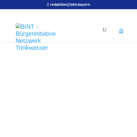
redaktion@bint.bayern
BINT
Bürgerinitiative Netzwerk
Trinkwasser e. V.
Bahnhofstr. 48
84503 Altötting
Sie wollen mit uns in Kontakt
treten?