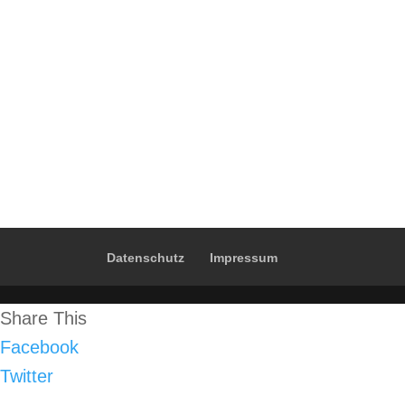
Senden Sie uns bitte eine
Email über:
redaktion(at)bint.bayern
Datenschutz
Impressum
Share This
Facebook
Twitter