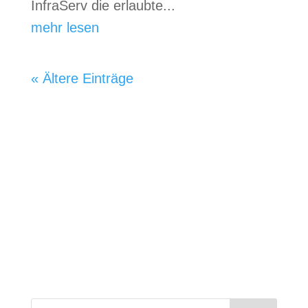
InfraServ die erlaubte...
mehr lesen
« Ältere Einträge
Wenn Sie uns mit einer Spende
unterstützen oder einen Dauerauftrag
einrichten möchten, verwenden Sie bitte
dieses Spendenkonto:
IBAN: DE 5571 1510 2000 3150 5274
BIC: BYLADEM1MDF
Herzlichen Dank!