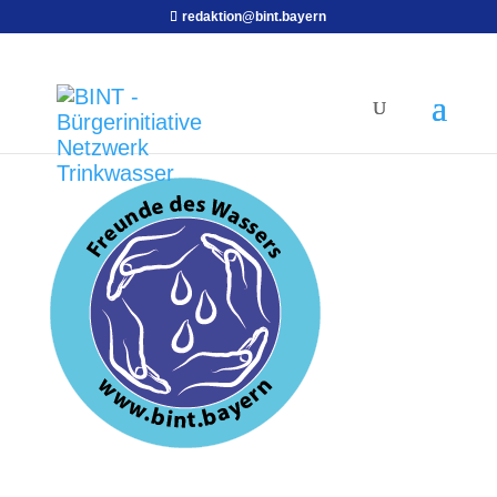
redaktion@bint.bayern
BINT