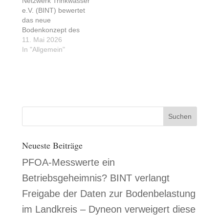
Netzwerk Trinkwasser
e.V. (BINT) bewertet
das neue
Bodenkonzept des
Landratsamtes als
11. Mai 2026
einen entscheidenden
In "Allgemein"
Schritt zur
Wiederherstellung der
Planungssicherheit.
Dass die Behörden nun
wieder das Prinzip
„Gleiches zu Gleichem“
forcieren, beendet den
lähmenden faktischen
Baustopp. Wir sehen
Neueste Beiträge
es als echten
Fortschritt für die
PFOA-Messwerte ein
Bürger und die
regionale…
Betriebsgeheimnis? BINT verlangt
Freigabe der Daten zur Bodenbelastung
im Landkreis – Dyneon verweigert diese