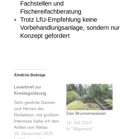
Fachstellen und
Fischereifachberatung
Trotz LfU-Empfehlung keine
Vorbehandlungsanlage, sondern nur
Konzept gefordert
Ähnliche Beiträge
Leserbrief zur
Kreistagssitzung
Sehr geehrte Damen
und Herren der
Das Brunnenwasser.
Redaktion, mit großem
Interesse habe ich den
10. Juli 2018
Artikel von Niklas
In "Allgemein"
Schneider von
29. Dezember 2025