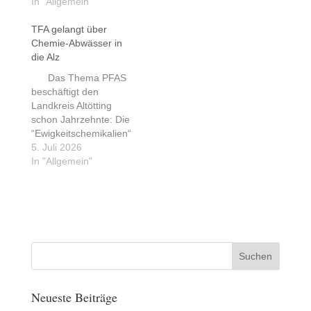
22.11.25 über die
In "Allgemein"
jüngste
Kreistagssitzung
TFA gelangt über
gelesen, der die PFAS-
Chemie-Abwässer in
Problematik im
die Alz
Landkreis
Das Thema PFAS
thematisierte. Die
beschäftigt den
Debatte zeigt den
Landkreis Altötting
nötigen politischen
schon Jahrzehnte: Die
Willen, zumindest von
“Ewigkeitschemikalien“
einigen Mitgliedern,
aus der chemischen
5. Juli 2026
das Problem im
Industrie, die zum Teil
In "Allgemein"
Landkreis Altötting
als
konsequent
gesundheitsschädlich
anzugehen. Es tut…
eingestuft sind,
müssen mittels
Aktivkohlefilter aus
einigen
Trinkwasserbrunnen
gefiltert werden,
schränken wegen des
Neueste Beiträge
kontaminierten