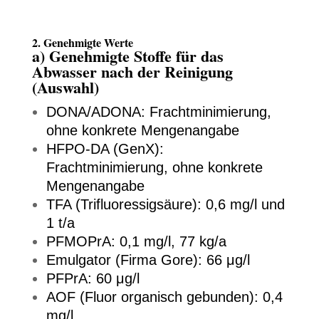
2. Genehmigte Werte
a) Genehmigte Stoffe für das
Abwasser nach der Reinigung
(Auswahl)
DONA/ADONA: Frachtminimierung,
ohne konkrete Mengenangabe
HFPO-DA (GenX):
Frachtminimierung, ohne konkrete
Mengenangabe
TFA (Trifluoressigsäure): 0,6 mg/l und
1 t/a
PFMOPrA: 0,1 mg/l, 77 kg/a
Emulgator (Firma Gore): 66 μg/l
PFPrA: 60 μg/l
AOF (Fluor organisch gebunden): 0,4
mg/l