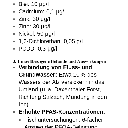
Blei: 10 μg/l
Cadmium: 0,1 μg/l
Zink: 30 μg/l
Zinn: 30 μg/l
Nickel: 50 μg/l
1,2-Dichlorethan: 0,05 g/l
PCDD: 0,3 μg/l
3. Umweltbezogene Befunde und Auswirkungen
Verbindung von Fluss- und
Grundwasser:
Etwa 10 % des
Wassers der Alz versickern in das
Umland (u. a. Daxenthaler Forst,
Richtung Salzach, Mündung in den
Inn).
Erhöhte PFAS-Konzentrationen:
Fischuntersuchungen: 6-facher
Anstieg der PFOA-Belastung