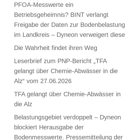
Erdreichs die
PFOA-Messwerte ein
Bautätigkeit ein. Nun
rückt eine weitere
Betriebsgeheimnis? BINT verlangt
Chemikalie aus der
Freigabe der Daten zur Bodenbelastung
Stoffgruppe der…
im Landkreis – Dyneon verweigert diese
Die Wahrheit findet ihren Weg
Leserbrief zum PNP-Bericht „TFA
gelangt über Chemie-Abwässer in die
Alz“ vom 27.06.2026
TFA gelangt über Chemie-Abwässer in
die Alz
Belastungsgebiet verdoppelt – Dyneon
blockiert Herausgabe der
Bodenmesswerte. Pressemitteilung der