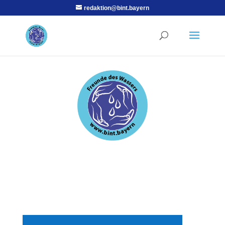
redaktion@bint.bayern
BINT
Bürgerinitiative Netzwerk
Trinkwasser