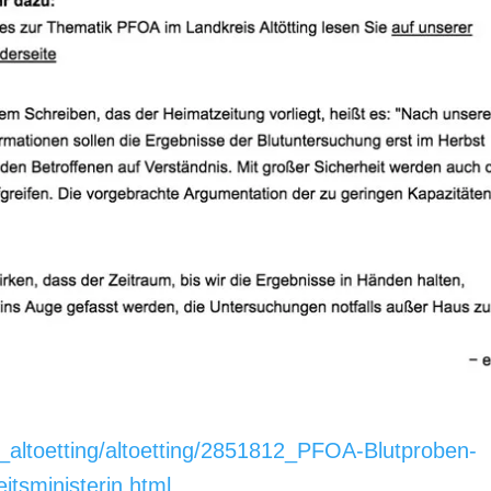
s_altoetting/altoetting/2851812_PFOA-Blutproben-
ndheitsministerin.html