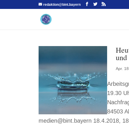
redaktion@bint.bayern
Heut
und 
Apr. 18
Arbeits
19.30 U
Nachfra
84503 Al
medien@bint.bayern 18.4.2018, 18.