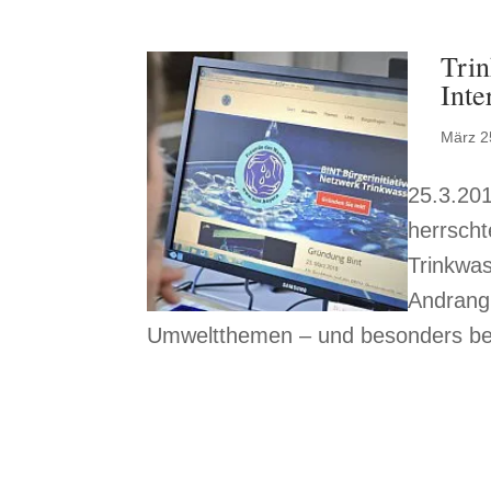
Trin
Inte
März 2
25.3.201
herrscht
Trinkwa
Andrang.
Umweltthemen – und besonders bei