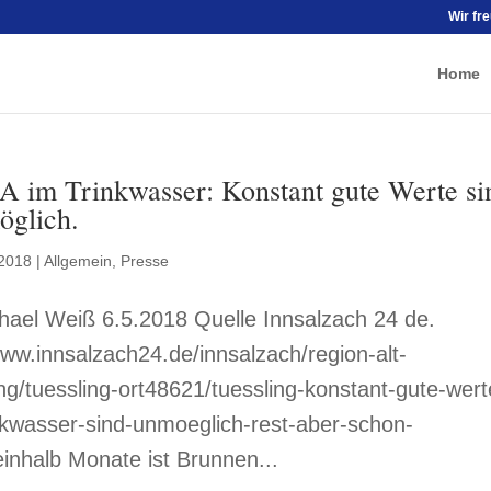
Wir fr
Home
 im Trinkwasser: Konstant gute Werte si
öglich.
 2018
|
Allgemein
,
Presse
ael Weiß 6.5.2018 Quelle Innsalzach 24 de.
www.innsalzach24.de/innsalzach/region-alt-
ng/tuessling-ort48621/tuessling-konstant-gute-wert
nkwasser-sind-unmoeglich-rest-aber-schon-
inhalb Monate ist Brunnen...