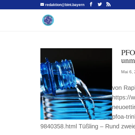
redaktion@bint.bayern
PFOA
unm
Mai 6,
von Raph
https://
neuoetti
pfoa-tri
9840358.html Tüßling – Rund zweie