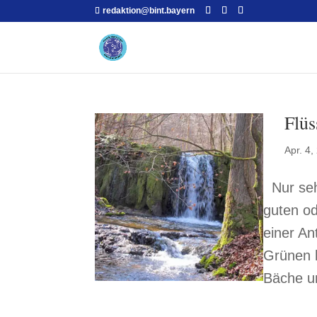
redaktion@bint.bayern
Flüs
Apr. 4,
Nur sehr
guten od
einer An
Grünen 
Bäche un