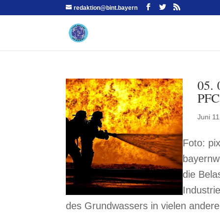
redaktion@bint.bayern
05.
PFC
Juni 11
Foto: pi
bayernw
die Bela
Industri
des Grundwassers in vielen andere