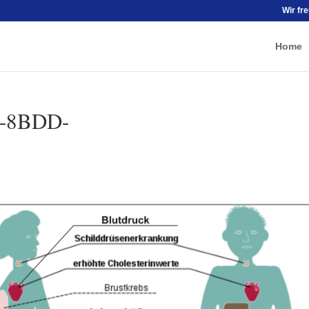
Wir fr
Home
9-8BDD-