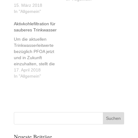
15. März 2018
In "Allgemein"
Aktivkohlefiltration für
sauberes Trinkwasser
Um die aktuellen
Trinkwasserleitwerte
bezüglich PFOA jetzt
und in Zukunft
einzuhalten, stellt die
Aktivkohlefiltration für
17. April 2018
die Brunnen im
In "Allgemein"
Öttinger Forst eine
geeignete und vor
allem sichere Lösung
dar.
https://www.gendorf.de/
Nachbarn/PFOA/Aktivk
ohlefiltration#collapse-
0bacee1859b245f3b94
9695c8fedbe9d
Neueste Beiträge
Quellle Gendorf