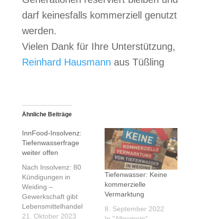
darf keinesfalls kommerziell genutzt
werden.
Vielen Dank für Ihre Unterstützung,
Reinhard Hausmann
aus Tüßling
Ähnliche Beiträge
InnFood-Insolvenz:
Tiefenwasserfrage
weiter offen
Nach Insolvenz: 80
Tiefenwasser: Keine
Kündigungen in
kommerzielle
Weiding –
Vermarktung
Gewerkschaft gibt
Lebensmittelhandel
8. September 2022
Mitschuld, Von
21. Oktober 2023
In "Allgemein"